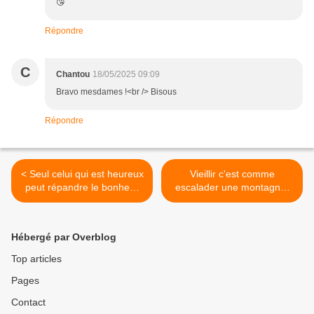
😘
Répondre
C
Chantou
18/05/2025 09:09
Bravo mesdames !<br /> Bisous
Répondre
< Seul celui qui est heureux
Vieillir c'est comme
peut répandre le bonheur
escalader une montagne.
autour de lui
Vous êtes un peu essoufflé,
mais la vue est bien
meilleure ! >
Hébergé par Overblog
Top articles
Pages
Contact