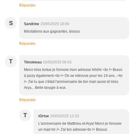
Répondre
S
Sandrine
20/05/2025 18:09
félicitations aux gagnantes, bisous
Répondre
T
Timoineau
20/05/2025 08:43
Merci miss tortue je t'envoie mon adresse hihihii <br /> Bravo
à jazzy également.<br /> On se retrouve pour les 19 ans...<br
/> J'ai lu que c'était l'anniversaire de ton mari aussi et miss
Arya... Belle bougie à eux.
Répondre
T
tOrtue
20/05/2025 12:33
L'anniversaire de Matthieu et Arya! Merci je t'envoie
un mail<br /> J'ai ton adresse<br /> Bisous