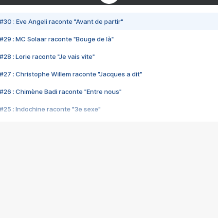
#30 : Eve Angeli raconte "Avant de partir"
#29 : MC Solaar raconte "Bouge de là"
28 : Lorie raconte "Je vais vite"
#27 : Christophe Willem raconte "Jacques a dit"
#26 : Chimène Badi raconte "Entre nous"
#25 : Indochine raconte "3e sexe"
#24 : Zaho raconte "C'est chelou"
#23 : Patrick Bruel raconte "Au café des délices"
#22 : Kyo raconte "Le chemin"
#21 : Nolwenn Leroy raconte "Cassé"
#20 : Patrick Hernandez raconte "Born to be alive"
#19 : Lorie raconte "Près de moi"