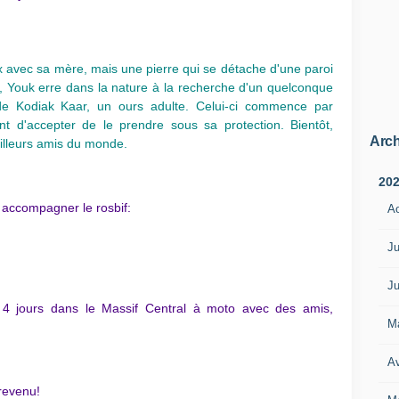
 avec sa mère, mais une pierre qui se détache d'une paroi
 Youk erre dans la nature à la recherche d'un quelconque
s de Kodiak Kaar, un ours adulte. Celui-ci commence par
t d'accepter de le prendre sous sa protection. Bientôt,
Arch
illeurs amis du monde.
20
r accompagner le rosbif:
A
Ju
Ju
rs 4 jours dans le Massif Central à moto avec des amis,
M
Av
 revenu!