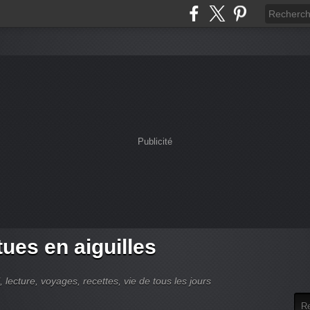
Publicité
tues en aiguilles
 lecture, voyages, recettes, vie de tous les jours