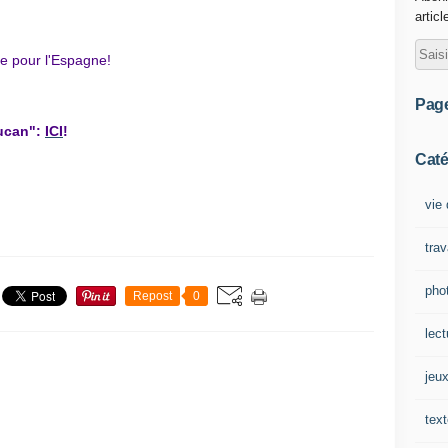
articl
te pour l'Espagne!
Pag
ucan"
:
ICI
!
Caté
vie 
tra
pho
Repost
0
lect
jeu
tex