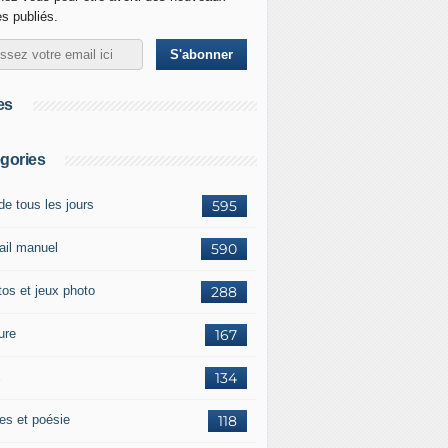
es publiés.
es
gories
de tous les jours
595
vail manuel
590
tos et jeux photo
288
ure
167
x
134
tes et poésie
118