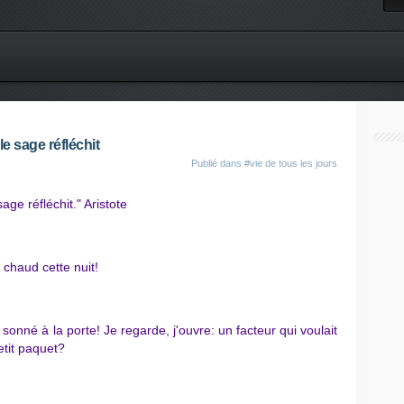
le sage réfléchit
Publié dans
#vie de tous les jours
age réfléchit." Aristote
t chaud cette nuit!
onné à la porte! Je regarde, j'ouvre: un facteur qui voulait
etit paquet?