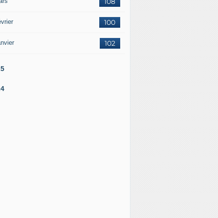
ars
108
vrier
100
nvier
102
25
24