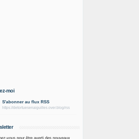
ez-moi
S'abonner au flux RSS
https://detortuesenaiguilles.over.blog/rss
letter
ez-vous pour être averti des nouveaux