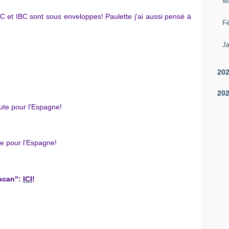
M
TC et IBC sont sous enveloppes! Paulette j'ai aussi pensé à
Fé
Ja
20
20
ute pour l'Espagne!
te pour l'Espagne!
ucan"
:
ICI
!