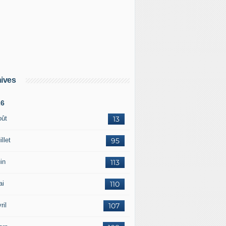
ives
26
oût
13
illet
95
in
113
ai
110
ril
107