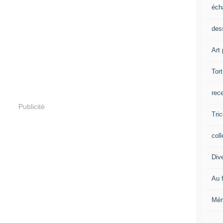
éch
dess
Art 
Tor
rec
Publicité
Tric
coll
Div
Au f
Mém