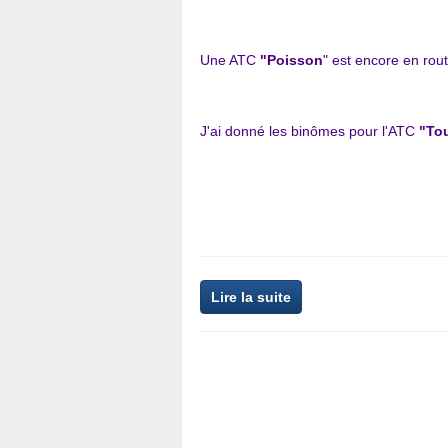
Une ATC
"Poisson
" est encore en rou
J'ai donné les binômes
pour l'ATC
"To
Lire la suite