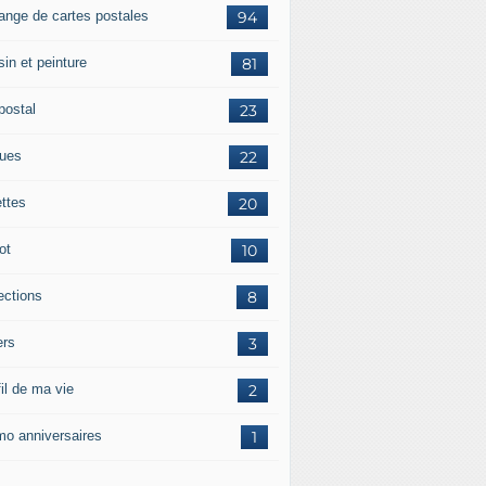
ange de cartes postales
94
in et peinture
81
postal
23
tues
22
ettes
20
ot
10
ections
8
ers
3
il de ma vie
2
o anniversaires
1