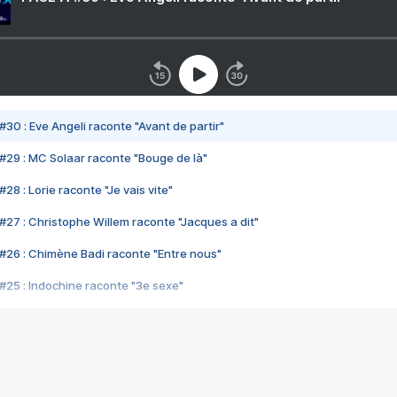
#30 : Eve Angeli raconte "Avant de partir"
#29 : MC Solaar raconte "Bouge de là"
28 : Lorie raconte "Je vais vite"
#27 : Christophe Willem raconte "Jacques a dit"
#26 : Chimène Badi raconte "Entre nous"
#25 : Indochine raconte "3e sexe"
#24 : Zaho raconte "C'est chelou"
#23 : Patrick Bruel raconte "Au café des délices"
#22 : Kyo raconte "Le chemin"