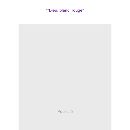
"
"Bleu, blanc, rouge
"
Publicité