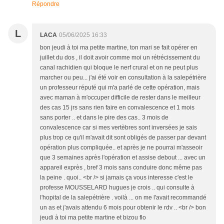
Répondre
L
LACA
05/06/2025 16:33
bon jeudi à toi ma petite martine, ton mari se fait opérer en
juillet du dos , il doit avoir comme moi un rétrécissement du
canal rachidien qui bloque le nerf crural et on ne peut plus
marcher ou peu... j'ai été voir en consultation à la salepétrière
un professeur réputé qui m'a parlé de cette opération, mais
avec maman à m'occuper difficile de rester dans le meilleur
des cas 15 jrs sans rien faire en convalescence et 1 mois
sans porter .. et dans le pire des cas.. 3 mois de
convalescence car si mes vertèbres sont inversées je sais
plus trop ce qu'il m'avait dit sont obligés de passer par devant
opération plus compliquée.. et après je ne pourrai m'asseoir
que 3 semaines après l'opération et assise debout ... avec un
appareil exprès , bref 3 mois sans conduire donc même pas
la peine . quoi.. <br /> si jamais ça vous interesse c'est le
professe MOUSSELARD hugues je crois .. qui consulte à
l'hopital de la salepétrière . voilà ... on me l'avait recommandé
un as et j'avais attendu 6 mois pour obtenir le rdv .. <br /> bon
jeudi à toi ma petite martine et bizou flo