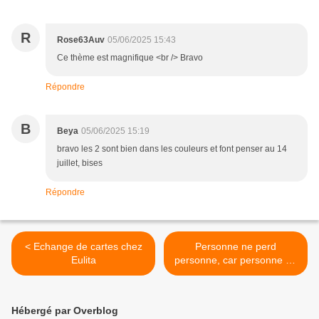
R
Rose63Auv
05/06/2025 15:43
Ce thème est magnifique <br /> Bravo
Répondre
B
Beya
05/06/2025 15:19
bravo les 2 sont bien dans les couleurs et font penser au 14
juillet, bises
Répondre
< Echange de cartes chez
Personne ne perd
Eulita
personne, car personne ne
possède personne. C'est la
véritable expérience de la
liberté : avoir la chose la
Hébergé par Overblog
plus importante au monde,