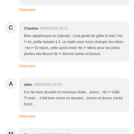
Répondre
C
Chantou
14/09/2025 19:31
Bien appétissant ce clafoutis ..c'est gentil de gâter ti-mari !<br
/> Ici, petite balade à 2, ce matin pour nous changer les idées
;<br /> Et repos, cette après-midi.<br /> Merci pour les jolies
photos des fleurs!<br /> Bonne soirée et bisous
Répondre
A
aline
14/09/2025 18:15
Il a l'air bien douillet ce nouveau châle....bravo...<br /> Gâté
Ti-mari.... il fait bien envie ce dessert... bonne et douce soirée
bizzz...
Répondre