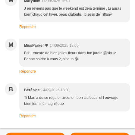
M
Marydom
14/09/2025 18:07
J en reviens pas que le weekend est déjà terminé , tu auras
bien chaud cet hiver, beau clafoutis , bisess de Tiffany
Répondre
M
MissParker 🌹
14/09/2025 18:05
Bsr... encore de bien jolies fleurs dans ton jardin 🤗<br />
Bonne soirée à vous 2, bisous 😚
Répondre
B
Bérénice
14/09/2025 18:01
Ti Mari a du se régaler avec ton bon clafoutis, et l ouvrage
bien terminé magnifique
Répondre