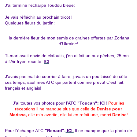
J'ai terminé l'écharpe Toudou bleue:
Je vais réfléchir au prochain tricot !
Quelques fleurs du jardin:
la dernière fleur de mon semis de graines offertes par Zoriana
d'Ukraine!
Ti-mari avait envie de clafoutis, j'en
ai fait un aux pêches, 25 mn
à l'Air fryer, recette:
ICI
J'avais pas mal de courrier à faire, j'avais un peu laissé de côté
ces temps, sauf mes ATC qui partent comme prévu! C'est fait:
français et anglais!
J'ai toutes vos photos
pour l'ATC
"Toucan"
:
ICI
!
Pour les
réceptions il ne manque plus que celle de
Denise pour
Marissa,
elle m'a avertie, elle lui en refait une, merci
Denise
!
Pour l'échange
A
TC
"Renard"
:
ICI.
Il ne manque que la photo de