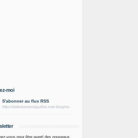
ez-moi
S'abonner au flux RSS
https://detortuesenaiguilles.over.blog/rss
letter
ez-vous pour être averti des nouveaux