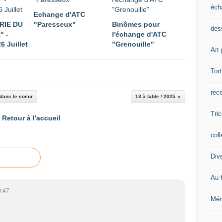
éch
Echange d'ATC
RIE DU
"Paresseux"
Binômes pour
dess
" -
l'échange d'ATC
6 Juillet
"Grenouille"
Art 
Tor
rec
t dans le coeur
13 à table ! 2025
Tric
Retour à l'accueil
coll
Div
Au f
0:47
Mém