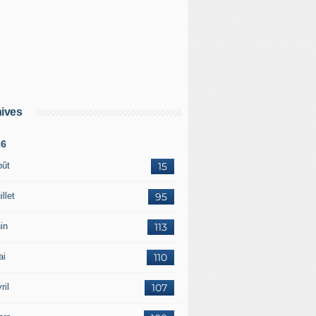
ives
26
oût
15
illet
95
in
113
ai
110
ril
107