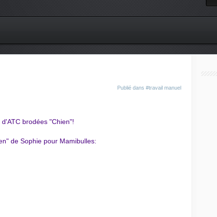
Publié dans
#travail manuel
e d'ATC brodées
"Chien
"
!
n" de Sophie pour Mamibulles
: