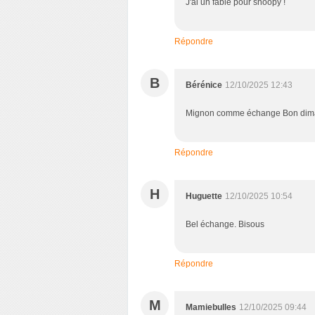
J'ai un fable pour snoopy !
Répondre
B
Bérénice
12/10/2025 12:43
Mignon comme échange Bon di
Répondre
H
Huguette
12/10/2025 10:54
Bel échange. Bisous
Répondre
M
Mamiebulles
12/10/2025 09:44