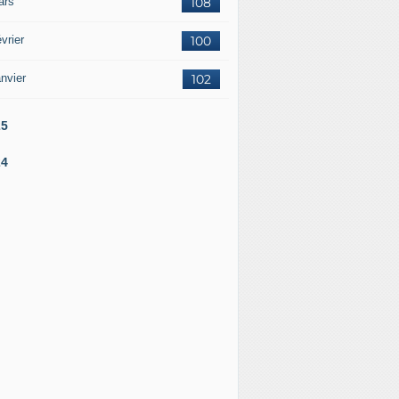
ars
108
vrier
100
nvier
102
25
24