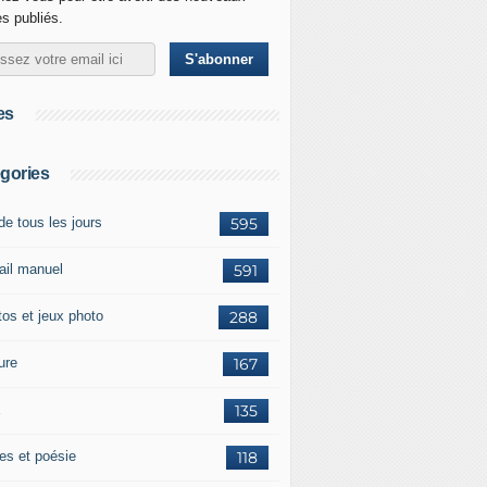
es publiés.
es
gories
de tous les jours
595
vail manuel
591
tos et jeux photo
288
ure
167
x
135
tes et poésie
118