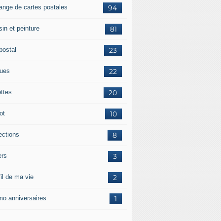
ange de cartes postales
94
in et peinture
81
postal
23
tues
22
ettes
20
ot
10
ections
8
ers
3
il de ma vie
2
o anniversaires
1