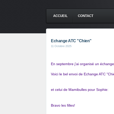
ACCUEIL
CONTACT
Echange ATC "Chien"
11 Octobre 2025
En septembre j'ai organisé un échang
Voici le bel envoi de
Echange ATC "Chie
et celui de
Mamibulles
pour
Sophie
:
Bravo les filles!