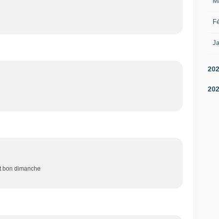
M
Fé
Ja
20
20
et bon dimanche