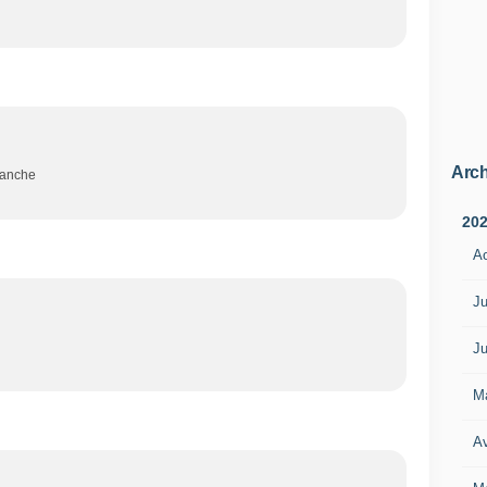
Arch
manche
20
A
Ju
Ju
M
Av