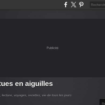
Publicité
tues en aiguilles
 lecture, voyages, recettes, vie de tous les jours