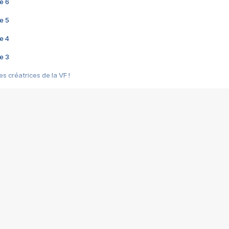
e 6
e 5
e 4
e 3
s créatrices de la VF !
e 2
e 1
e Mektoub My Love arrive enfin ! Rencontre avec Shaïn Boumedine et Sal
i : après Toni en famille
elle réalise le bouleversant Dites lui que je l'aime
ais ! Rencontre autour de Vie privée de Rebecca Zlotowski
 de Marguerite, Grave... Rencontre avec Ella Rumpf
 Les Rêveurs, un film intime sur la santé mentale