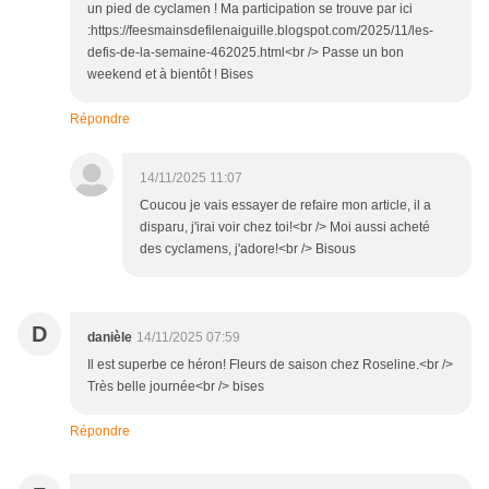
un pied de cyclamen ! Ma participation se trouve par ici
:https://feesmainsdefilenaiguille.blogspot.com/2025/11/les-
defis-de-la-semaine-462025.html<br /> Passe un bon
weekend et à bientôt ! Bises
Répondre
14/11/2025 11:07
Coucou je vais essayer de refaire mon article, il a
disparu, j'irai voir chez toi!<br /> Moi aussi acheté
des cyclamens, j'adore!<br /> Bisous
D
danièle
14/11/2025 07:59
Il est superbe ce héron! Fleurs de saison chez Roseline.<br />
Très belle journée<br /> bises
Répondre