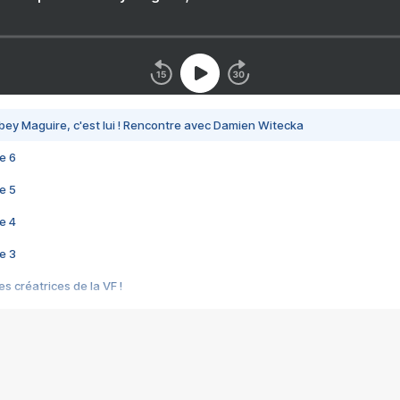
bey Maguire, c'est lui ! Rencontre avec Damien Witecka
e 6
e 5
e 4
e 3
s créatrices de la VF !
e 2
e 1
e Mektoub My Love arrive enfin ! Rencontre avec Shaïn Boumedine et Sal