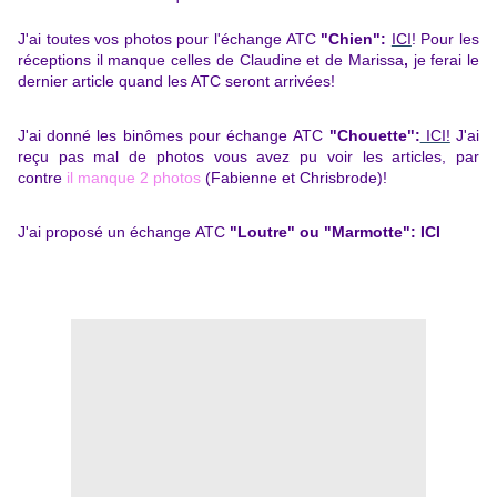
J
'ai toutes vos photos
pour
l'échang
e ATC
"Chien":
ICI
!
Pour les
réceptions il manque celles de Claudine et de Marissa
,
je ferai le
dernier article quand les ATC seront arrivées!
J'ai donné les b
inômes pour échange
ATC
"Chouette":
ICI!
J'ai
reçu pas mal de photos vous avez pu voir les articles, par
contre
il manque 2 photos
(Fabienne et Chrisbrode)!
J'ai proposé
un échange
ATC
"
Loutre" ou "Marmotte
"
:
ICI