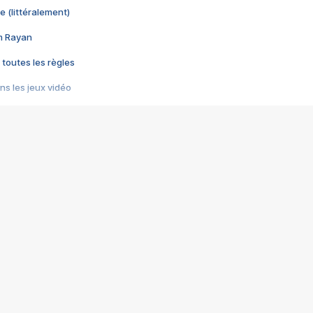
e (littéralement)
im Rayan
 toutes les règles
s les jeux vidéo
us choquant de Rockstar ? - Le scandale BULLY
e plus moche de Steam
du RÊVE tourne au CAUCHEMAR
pendant 8 heures
it… à tort
umiliés par un jeu vidéo
ire - Final Fantasy 8
ti un empire - Age of Empires