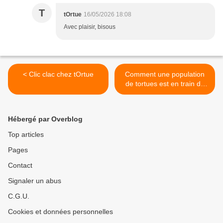
T
tOrtue
16/05/2026 18:08
Avec plaisir, bisous
< Clic clac chez tOrtue
Comment une population
de tortues est en train de
s’autodétruire sur une île
macédonienne >
Hébergé par Overblog
Top articles
Pages
Contact
Signaler un abus
C.G.U.
Cookies et données personnelles