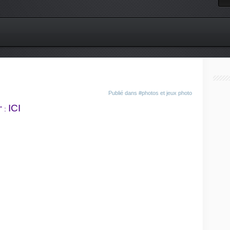
Publié dans
#photos et jeux photo
ICI
" :