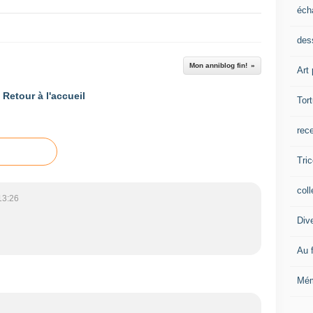
éch
dess
Mon anniblog fin!
Art 
Retour à l'accueil
Tor
rec
Tric
coll
13:26
Div
Au f
Mém