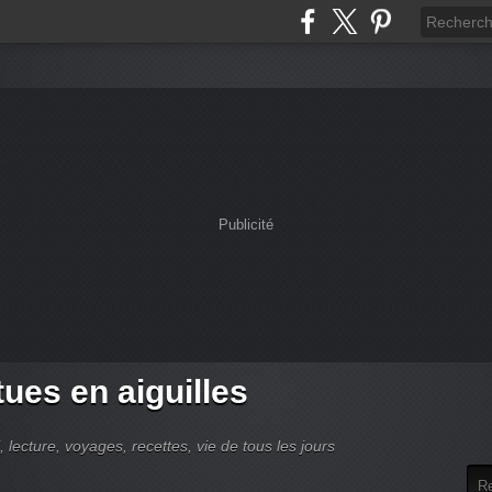
Publicité
tues en aiguilles
 lecture, voyages, recettes, vie de tous les jours