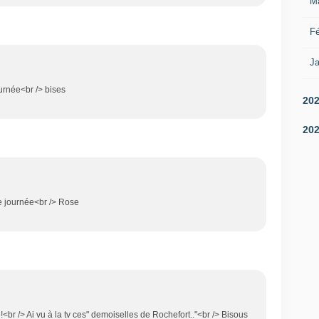
M
Fé
Ja
urnée<br /> bises
20
20
e journée<br /> Rose
!<br /> Ai vu à la tv ces" demoiselles de Rochefort.."<br /> Bisous