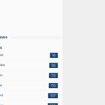
ives
26
oût
16
illet
95
in
113
ai
110
ril
107