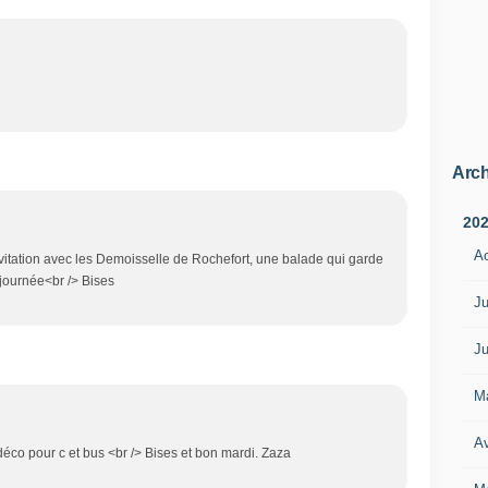
Arch
20
A
invitation avec les Demoisselle de Rochefort, une balade qui garde
journée<br /> Bises
Ju
Ju
M
Av
éco pour c et bus <br /> Bises et bon mardi. Zaza