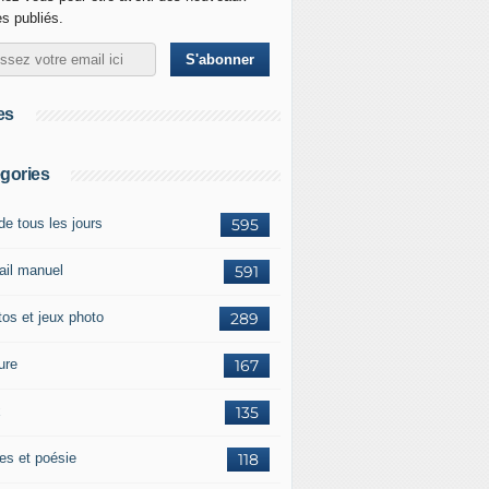
es publiés.
es
gories
de tous les jours
595
vail manuel
591
tos et jeux photo
289
ure
167
x
135
tes et poésie
118