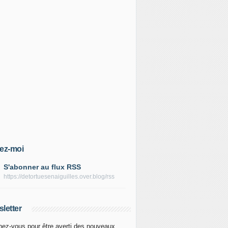
ez-moi
S'abonner au flux RSS
https://detortuesenaiguilles.over.blog/rss
letter
ez-vous pour être averti des nouveaux