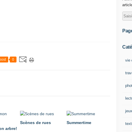
articl
Pag
Caté
post
0
vie 
tra
pho
lect
jeu
Scènes de rues
Summertime
tex
n arbre!