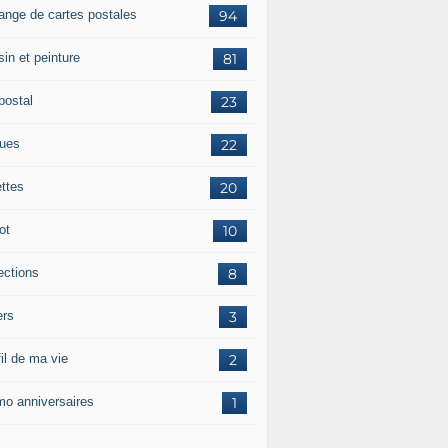
ange de cartes postales
94
in et peinture
81
postal
23
tues
22
ettes
20
ot
10
ections
8
ers
3
il de ma vie
2
o anniversaires
1