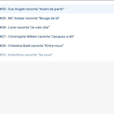
#30 : Eve Angeli raconte "Avant de partir"
#29 : MC Solaar raconte "Bouge de là"
28 : Lorie raconte "Je vais vite"
#27 : Christophe Willem raconte "Jacques a dit"
#26 : Chimène Badi raconte "Entre nous"
#25 : Indochine raconte "3e sexe"
#24 : Zaho raconte "C'est chelou"
#23 : Patrick Bruel raconte "Au café des délices"
#22 : Kyo raconte "Le chemin"
#21 : Nolwenn Leroy raconte "Cassé"
#20 : Patrick Hernandez raconte "Born to be alive"
#19 : Lorie raconte "Près de moi"