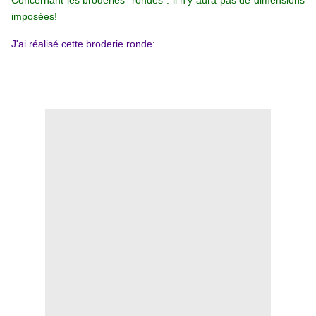
Concernant les broderies "rondes": il n'y aura pas de dimensions
imposées!
l
J'ai réalisé cette broderie ronde: