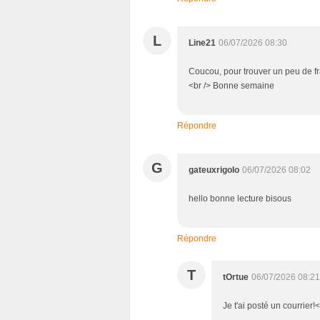
L
Line21
06/07/2026 08:30
Coucou, pour trouver un peu de fr
<br /> Bonne semaine
Répondre
G
gateuxrigolo
06/07/2026 08:02
hello bonne lecture bisous
Répondre
T
tOrtue
06/07/2026 08:21
Je t'ai posté un courrier