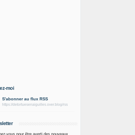
ez-moi
S'abonner au flux RSS
https://detortuesenaiguilles.over.blog/rss
letter
ez-vous pour être averti des nouveaux