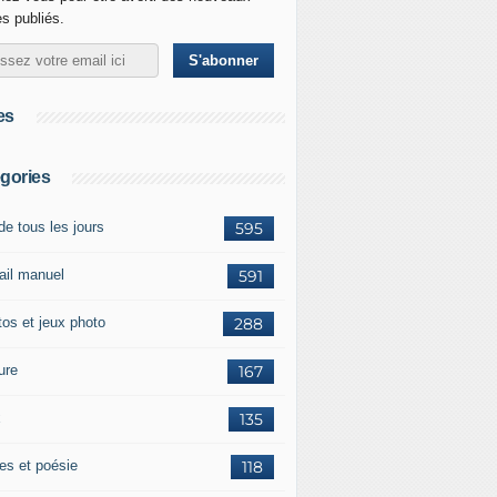
es publiés.
es
gories
de tous les jours
595
vail manuel
591
tos et jeux photo
288
ure
167
x
135
tes et poésie
118