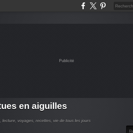
Publicité
tues en aiguilles
 lecture, voyages, recettes, vie de tous les jours