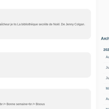
aîcheur je lis La bibliothèque secrète de Noël. De Jenny Colgan.
Arch
20
A
Ju
Ju
M
Av
!<br /> Bonne semaine<br /> Bisous