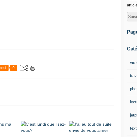
articl
Pag
Caté
vie 
post
0
tra
pho
lect
jeu
tex