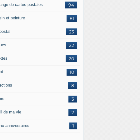
ange de cartes postales
94
in et peinture
81
postal
23
tues
22
ettes
20
ot
10
ections
8
ers
3
il de ma vie
2
o anniversaires
1