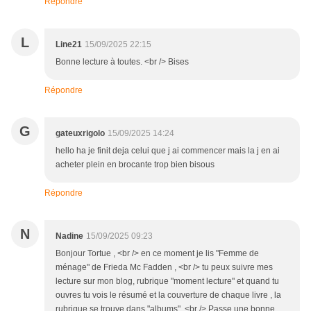
Répondre
L
Line21
15/09/2025 22:15
Bonne lecture à toutes. <br /> Bises
Répondre
G
gateuxrigolo
15/09/2025 14:24
hello ha je finit deja celui que j ai commencer mais la j en ai
acheter plein en brocante trop bien bisous
Répondre
N
Nadine
15/09/2025 09:23
Bonjour Tortue , <br /> en ce moment je lis "Femme de
ménage" de Frieda Mc Fadden , <br /> tu peux suivre mes
lecture sur mon blog, rubrique "moment lecture" et quand tu
ouvres tu vois le résumé et la couverture de chaque livre , la
rubrique se trouve dans "albums". <br /> Passe une bonne