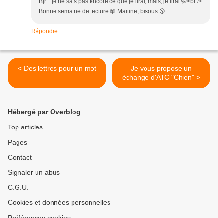
Bjr... je ne sais pas encore ce que je lirai, mais, je lirai 🤭<br />
Bonne semaine de lecture 📖 Martine, bisous 😚
Répondre
< Des lettres pour un mot
Je vous propose un
échange d'ATC "Chien" >
Hébergé par Overblog
Top articles
Pages
Contact
Signaler un abus
C.G.U.
Cookies et données personnelles
Préférences cookies