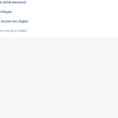
e (littéralement)
im Rayan
 toutes les règles
s les jeux vidéo
us choquant de Rockstar ? - Le scandale BULLY
e plus moche de Steam
du RÊVE tourne au CAUCHEMAR
pendant 8 heures
it… à tort
umiliés par un jeu vidéo
ire - Final Fantasy 8
ti un empire - Age of Empires
story DOFUS