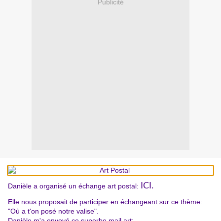
Publicité
ICI.
Danièle
a organisé un échange art pos
ta
l:
Elle nous proposait de participer en échangeant sur ce thème:
"Où a t'on posé notre valise".
Danièle m'a envoyé ce superbe mail art: