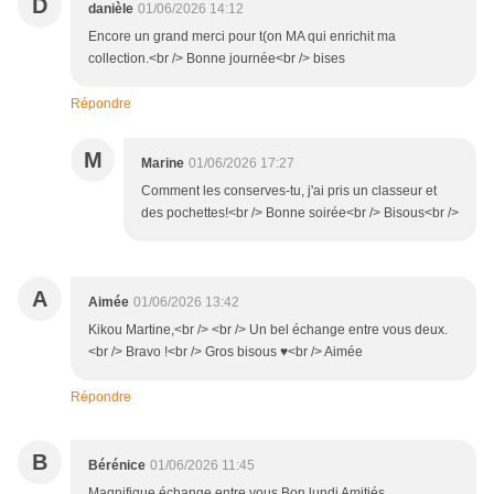
D
danièle
01/06/2026 14:12
Encore un grand merci pour t(on MA qui enrichit ma
collection.<br /> Bonne journée<br /> bises
Répondre
M
Marine
01/06/2026 17:27
Comment les conserves-tu, j'ai pris un classeur et
des pochettes!<br /> Bonne soirée<br /> Bisous<br />
A
Aimée
01/06/2026 13:42
Kikou Martine,<br /> <br /> Un bel échange entre vous deux.
<br /> Bravo !<br /> Gros bisous ♥<br /> Aimée
Répondre
B
Bérénice
01/06/2026 11:45
Magnifique échange entre vous Bon lundi Amitiés