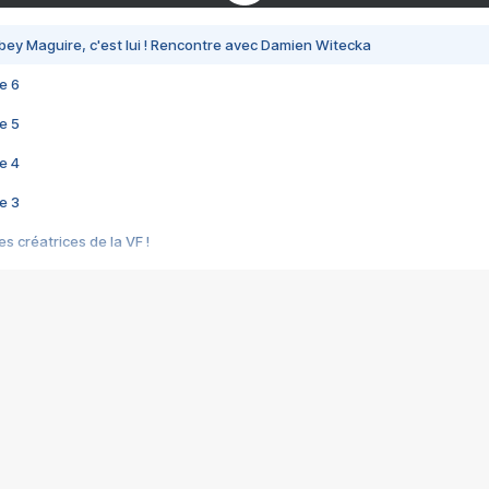
bey Maguire, c'est lui ! Rencontre avec Damien Witecka
e 6
e 5
e 4
e 3
s créatrices de la VF !
e 2
e 1
e Mektoub My Love arrive enfin ! Rencontre avec Shaïn Boumedine et Sal
i : après Toni en famille
elle réalise le bouleversant Dites lui que je l'aime
ais ! Rencontre autour de Vie privée de Rebecca Zlotowski