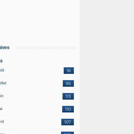
ives
26
oût
16
illet
95
in
113
ai
110
ril
107