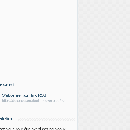
ez-moi
S'abonner au flux RSS
https://detortuesenaiguilles.over.blog/rss
letter
ez-vous pour être averti des nouveaux