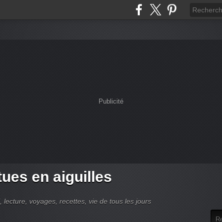
Publicité
tues en aiguilles
 lecture, voyages, recettes, vie de tous les jours