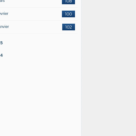
ars
108
vrier
100
nvier
102
25
24