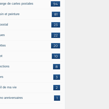
ange de cartes postales
94
in et peinture
81
postal
23
tues
22
ettes
20
ot
10
ections
8
ers
3
il de ma vie
2
o anniversaires
1