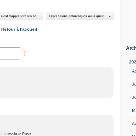
Le plus difficile, pour les enfants d'aujourd'hui, c'est d'apprendre les bonnes manières sans les voir au quotidien
Expressions pittoresques ou la quintessence de la sapience
Retour à l'accueil
Arch
20
A
Ju
Ju
M
Av
timbres<br /> Rose