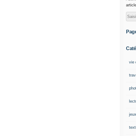
articl
Pag
Caté
vie 
tra
pho
lect
jeu
tex