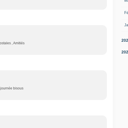
M
Fé
Ja
20
ostales , Amitiés
20
 journée bisous