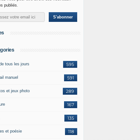
es publiés.
es
gories
de tous les jours
595
vail manuel
591
tos et jeux photo
289
ure
167
x
135
tes et poésie
118