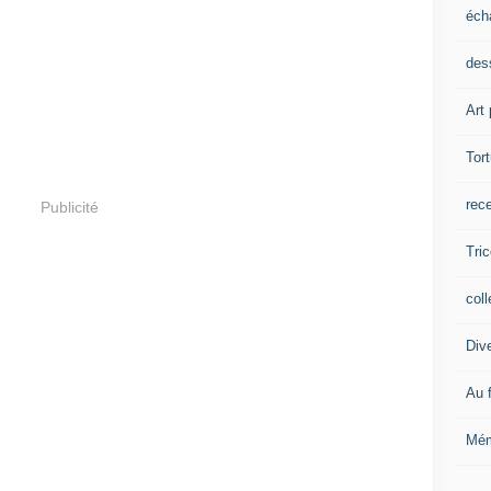
éch
dess
Art 
Tor
rec
Publicité
Tric
coll
Div
Au f
Mém