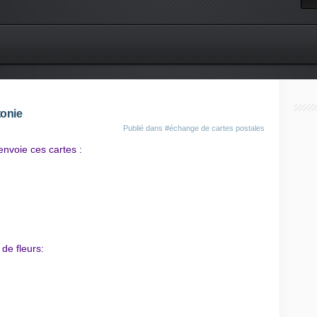
tonie
Publié dans
#échange de cartes postales
nvoie ces cartes :
de fleurs: