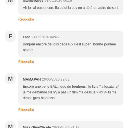
Mamiebulles
21/05/2026 06:16
Ah je l'ai pas encore llu celui là et y en a déjà un autre de sorti
Répondre
F
Fred
21/05/2026 04:45
Bonjour encore de jolis cadeaux c'est super ! bonne journée
bisous
Répondre
M
MAMAPAH
20/05/2026 22:03
Encore une belle BAL... que du bonheur... le livre "la locataire"
je me demande s'il n'y a pas un film ma dessus ?<br /> tu me
diras.. gros bisousss
Répondre
M
Miss Gleni/Nicole
20/05/2026 21:19