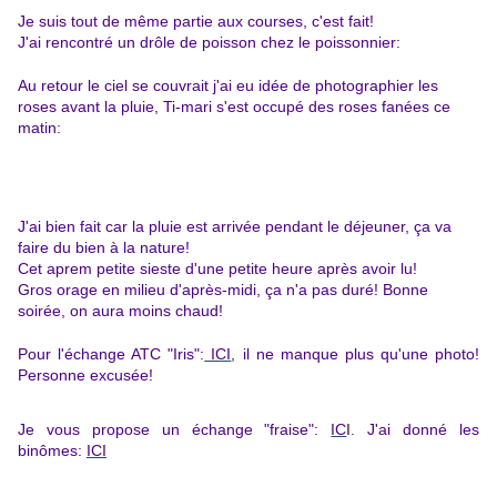
Je suis tout de même partie aux courses, c'est fait!
J'ai rencontré un drôle de poisson chez le poissonnier:
Au retour le ciel se couvrait j'ai eu idée de photographier les
roses avant la pluie, Ti-mari s'est occupé des roses fanées ce
matin:
J'ai bien fait car la pluie est arrivée pendant le déjeuner, ça va
faire du bien à la nature!
Cet aprem petite sieste d'une petite heure après avoir lu!
Gros orage en milieu d'après-midi, ça n'a pas duré! Bonne
soirée, on aura moins chaud!
Pour l'échange ATC "Iris"
:
ICI
,
il ne manque plus qu'une photo!
Personne excusée!
J
e vous propose un échange "fraise":
IC
I.
J'ai donné les
binômes:
ICI