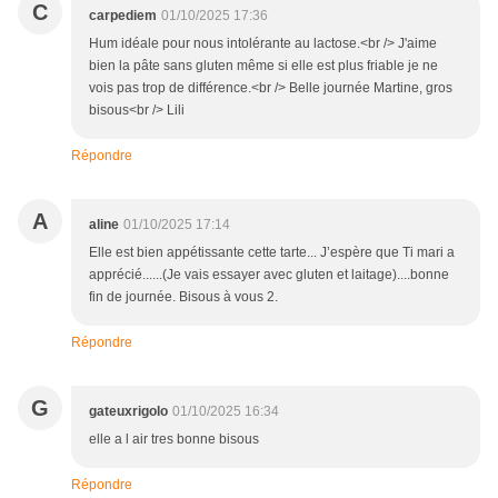
C
carpediem
01/10/2025 17:36
Hum idéale pour nous intolérante au lactose.<br /> J'aime
bien la pâte sans gluten même si elle est plus friable je ne
vois pas trop de différence.<br /> Belle journée Martine, gros
bisous<br /> Lili
Répondre
A
aline
01/10/2025 17:14
Elle est bien appétissante cette tarte... J’espère que Ti mari a
apprécié......(Je vais essayer avec gluten et laitage)....bonne
fin de journée. Bisous à vous 2.
Répondre
G
gateuxrigolo
01/10/2025 16:34
elle a l air tres bonne bisous
Répondre