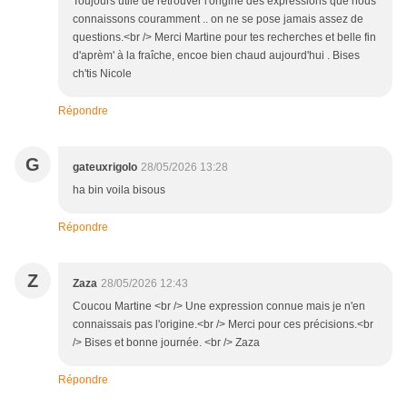
Toujours utile de retrouver l'origine des expressions que nous
connaissons couramment .. on ne se pose jamais assez de
questions.<br /> Merci Martine pour tes recherches et belle fin
d'aprèm' à la fraîche, encoe bien chaud aujourd'hui . Bises
ch'tis Nicole
Répondre
G
gateuxrigolo
28/05/2026 13:28
ha bin voila bisous
Répondre
Z
Zaza
28/05/2026 12:43
Coucou Martine <br /> Une expression connue mais je n'en
connaissais pas l'origine.<br /> Merci pour ces précisions.<br
/> Bises et bonne journée. <br /> Zaza
Répondre