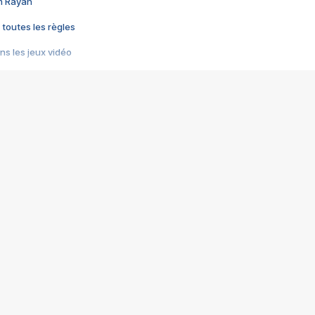
im Rayan
 toutes les règles
s les jeux vidéo
us choquant de Rockstar ? - Le scandale BULLY
e plus moche de Steam
du RÊVE tourne au CAUCHEMAR
pendant 8 heures
it… à tort
umiliés par un jeu vidéo
ire - Final Fantasy 8
ti un empire - Age of Empires
story DOFUS
tard, il crée l'un des pires jeux de tous les temps, MindsEye.